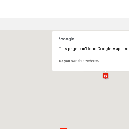
This page can't load Google Maps cor
Micia gioielli d'argento
Do you own this website?
Via San Carpoforo, 4