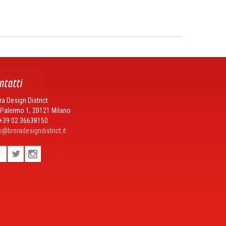
ntatti
ra Design District
 Palermo 1, 20121 Milano
 +39 02 36638150
o@breradesigndistrict.it