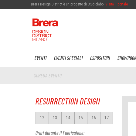
Brera Design District è un progetto di Studiolabo.
Visita il portale
EVENTI
EVENTI SPECIALI
ESPOSITORI
SHOWROO
SCHEDA EVENTO
RESURRECTION DESIGN
12
13
14
15
16
17
Orari durante il Fuorisalone: