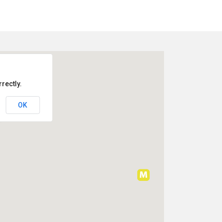
rectly.
OK