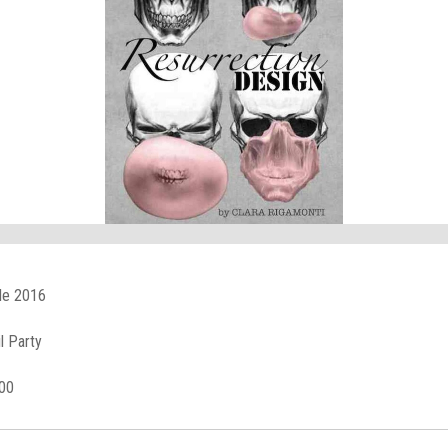
le 2016
l Party
.00