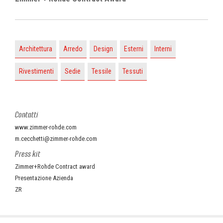
Architettura
Arredo
Design
Esterni
Interni
Rivestimenti
Sedie
Tessile
Tessuti
Contatti
www.zimmer-rohde.com
m.cecchetti@zimmer-rohde.com
Press kit
Zimmer+Rohde Contract award
Presentazione Azienda
ZR