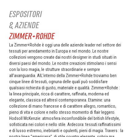
ESPOSITORI
& AZIENDE
ZIMMER+ROHDE
La Zimmer+Rohde è oggi una delle aziende leader nel settore dei
tessuti per arredamento in Europa e nel mondo. Le nostre
collezioni vengono create dai nostri designer in studi situati in
diversi paesi del mondo. Le nostre creazioni stimolano i sensi
con la loro magia, le strutture straordinarie e sempre
all’avanguardia. AlL’interno della Zimmer+Rohde troviamo ben
cinque linee di tessuti, ognuna delle quali può soddisfare
qualsiasi richiesta di gusto, materiale e qualità. Zimmer+Rohde :
la linea principale, ricca di carattere, raffinata, moderna ed
elegante, classica ed altresì contemporanea. Etamine: una
collezione di mano francese e di carattere allegro, romantico,
pieno di vita e colore e nello stesso momento di flair leggero.
Hodsoll McKenzie: atmosfera inconfondibile del british lifestyle,
sofisticata nei colori e nello stile. Ardecora: tessuti raffinatissimi
e di lusso estremo, inebrianti e opulenti, pieni di magia. Travers : la
nostra linea “americana”, di stile country elegante, sobria ma