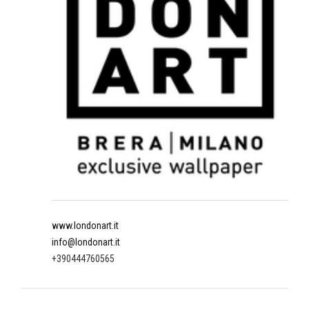
www.londonart.it
info@londonart.it
+390444760565