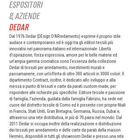
ESPOSITORI
& AZIENDE
DEDAR
Dal 1976 Dedar (DEsign D’ARredamento) esprime il proprio stile
audace e contemporaneo ed è oggi tra gli editori tessili più
innovativi nel panorama italiano ed internazionale. Libertà
d’ispirazione, forza espressiva, amore per le belle materie ed
un’ampia gamma cromatica sono l’essenza della collezione
Dedar di tessuti per arredamento, rivestimenti murali e
passamanerie, con un’offerta di oltre 300 articoli in 3000 colori. Il
dipartimento Contract, inoltre, è dedicato allo sviluppo e alla
messa a punto di tessuti e carte da parati custom-made, per
rispondere alle richieste più specifiche. Editore tessile e passione
di famiglia, l’azienda, guidata dalla famiglia Fabrizio, ha sede nel
cuore del distretto tessile di Como ed è presente con proprie filiali
in Francia, Stati Uniti, Gran Bretagna, Germania, Russia, Dubai e,
attraverso una rete distributiva, in più di 70 paesi nel mondo. Dal
2011 Dedar si occupa inoltre della realizzazione e distribuzione
dei tessuti per arredamento e delle carte da parati della maison
Hermès, disponibili in tutti gli showroom Dedar e presso una rete