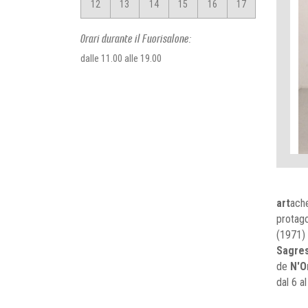
12
13
14
15
16
17
Orari durante il Fuorisalone:
dalle 11.00 alle 19.00
art
ache
protago
(1971)
Sagres
de
N'O
dal 6 al