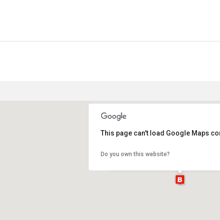
This page can't load Google Maps cor
Basilica di San Marco Sagrestia M
Do you own this website?
Via San Marco, 2