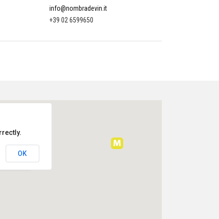
info@nombradevin.it
+39 02 6599650
rectly.
onumentale
OK