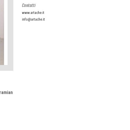
Contatti
www.artache.it
info@artache.it
ramian