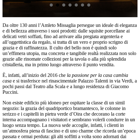
Da oltre 130 anni l’Amleto Missaglia persegue un ideale di eleganza
e di bellezza attraverso i suoi prodotti: dalle squisite porcellane ai
delicati vetri soffiati, fino ad arrivare alla pregiata argenteria e
all’oggettistica da regalo, si tratta di un vero e proprio scrigno di
grazia e di raffinatezza. Il culto del bello non è quindi solo
un’effimera utopia, ma concreta e tangibile realtà realizzata non solo
grazie alle rinomate collezioni per la tavola o alla più splendida
cristalleria, ma in primo luogo attraverso il punto vendita.
È, infatti, all’inizio del 2016 che
la passione per la casa cambia
casa
e si trasferisce nel rinascimentale Palazzo Talenti in via Verdi, a
pochi passi dal Teatro alla Scala e a lungo residenza di Giacomo
Puccini.
Non esiste edificio più idoneo per ospitare la classe di un simil
negozio: la grazia del quadriportico bramantesco, le colonne in
serizzo e i capitelli in pietra verde d’Oira che decorano la corte
interna accompagnano i visitatori e sembrano volerli condurre in un
luogo senza tempo. La nuova sede accoglie, infatti, i clienti in
un’atmosfera piena di fascino e di uno charme che ricorda un’epoca
passata e ormai perduta: gli alti soffitti a volta sono adornati dai