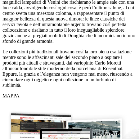
magnifici lampadari di Venini che rischiarano le ampie sale con una
luce calda, avvolgendo così ogni cosa; è però l’ultimo salone, al cui
centro svetta una maestosa colonna, a rappresentare il punto di
maggior bellezza di questa nuova dimora: le linee classiche dei
servizi tavola e dell’intramontabile argento trovano così perfetta
collocazione e risaltano in tutto il loro ineguagliabile splendore,
grazie anche ai pregiati mobili di Donghia che li incorniciano in uno
sfondo di grande armonia.
Le collezioni più tradizionali trovano così la loro piena esaltazione
mentre sono le affascinanti sale del secondo piano a ospitare i
prodotti più attuali e stravaganti, dal variopinto Carlo Moretti
all’inconfondibile stile moderno della porcellana di Rosenthal.
Eppure, la grazia e l’eleganza non vengono mai meno, riuscendo a
circondare ogni oggetto e ogni collezione in un turbinio di
sublimità.
MAPPA
Amleto Missaglia
This page can't load Google Maps correctly.
Via Verdi, 6
OK
Do you own this website?