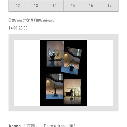
12
13
14
15
16
17
Orari durante il Fuorisalone:
14.00-20.00
Annon
『安穏』 - Pace e tranquillità