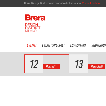
Brera Design District è un progetto di Studiolabo.
Visita il portale
EVENTI
EVENTI SPECIALI
ESPOSITORI
SHOWROO
12
13
Martedì
Mercoledì