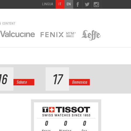
LINGUA:
IT
EN
N CONTENT
16
17
Sabato
Domenica
0
0
0