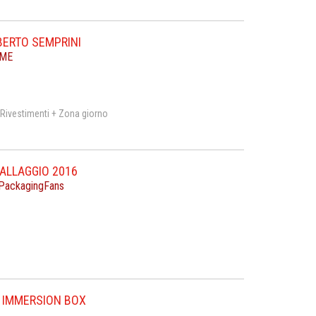
BERTO SEMPRINI
OME
+ Rivestimenti + Zona giorno
BALLAGGIO 2016
rePackagingFans
 IMMERSION BOX